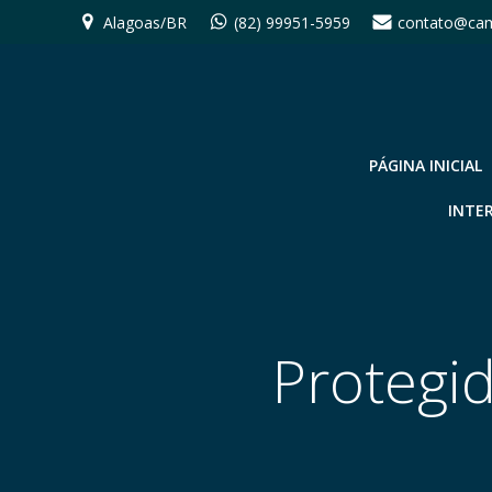
Pular
Alagoas/BR
(82) 99951-5959
contato@cam
para
o
conteúdo
PÁGINA INICIAL
INTE
Protegid