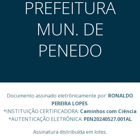
PREFEITURA
MUN. DE
PENEDO
Documento assinado eletrônicamente por:
RONALDO
PEREIRA LOPES
.
*INSTITUIÇÃO CERTIFICADORA:
Caminhos com Ciência
*AUTENTICAÇÃO ELETRÔNICA:
PEN20240527.001AL
Assinatura distribuída em lotes.