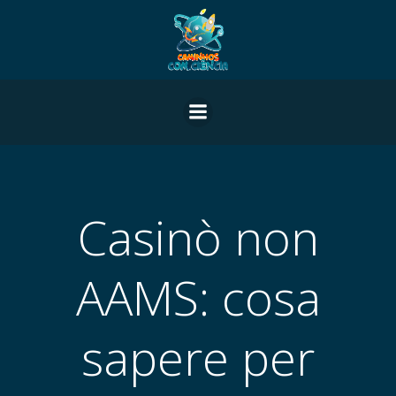
Pular
para
o
conteúdo
Casinò non
AAMS: cosa
sapere per