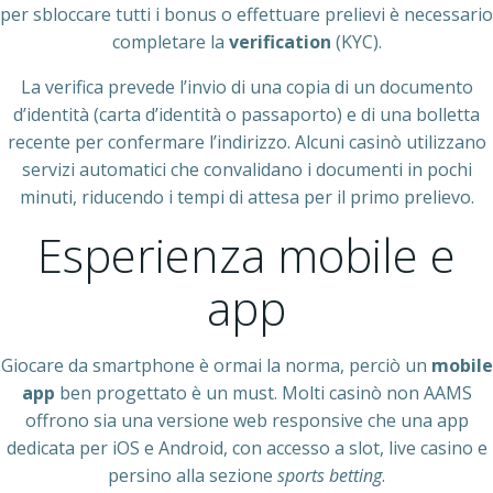
per sbloccare tutti i bonus o effettuare prelievi è necessario
completare la
verification
(KYC).
La verifica prevede l’invio di una copia di un documento
d’identità (carta d’identità o passaporto) e di una bolletta
recente per confermare l’indirizzo. Alcuni casinò utilizzano
servizi automatici che convalidano i documenti in pochi
minuti, riducendo i tempi di attesa per il primo prelievo.
Esperienza mobile e
app
Giocare da smartphone è ormai la norma, perciò un
mobile
app
ben progettato è un must. Molti casinò non AAMS
offrono sia una versione web responsive che una app
dedicata per iOS e Android, con accesso a slot, live casino e
persino alla sezione
sports betting
.