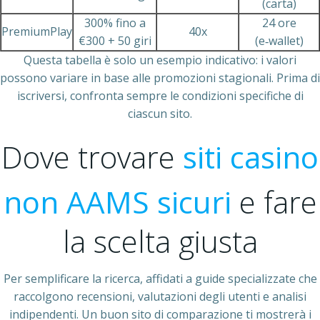
(carta)
300% fino a
24 ore
PremiumPlay
40x
€300 + 50 giri
(e‑wallet)
Questa tabella è solo un esempio indicativo: i valori
possono variare in base alle promozioni stagionali. Prima di
iscriversi, confronta sempre le condizioni specifiche di
ciascun sito.
Dove trovare
siti casino
non AAMS sicuri
e fare
la scelta giusta
Per semplificare la ricerca, affidati a guide specializzate che
raccolgono recensioni, valutazioni degli utenti e analisi
indipendenti. Un buon sito di comparazione ti mostrerà i