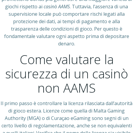
giochi rispetto ai
casinò AAMS
. Tuttavia, l’assenza di una
supervisione locale può comportare rischi legati alla
protezione dei dati, ai tempi di pagamento e alla
trasparenza delle condizioni di gioco. Per questo è
fondamentale valutare ogni aspetto prima di depositare
denaro.
Come valutare la
sicurezza di un casinò
non AAMS
Il primo passo è controllare la licenza rilasciata dall’autorità
di gioco estera. Licenze come quella di Malta Gaming
Authority (MGA) o di Curaçao eGaming sono segni di un
certo livello di regolamentazione, anche se non equivalenti