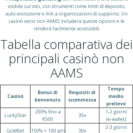
visibile sul sito, con strumenti come limiti di deposito,
auto‑esclusione e link a organizzazioni di supporto. Un
casinò serio non AAMS includerà queste opzioni e le
renderà facilmente accessibili.
Tabella comparativa dei
principali casinò non
AAMS
Tempo
Bonus di
Requisiti di
Casinò
medio
benvenuto
scommessa
prelievo
200% fino a
1‑2 giorni
LuckyStar
35x
€500
(e‑wallet)
2‑3 giorni
GoldBet
150% + 100 giri
30x