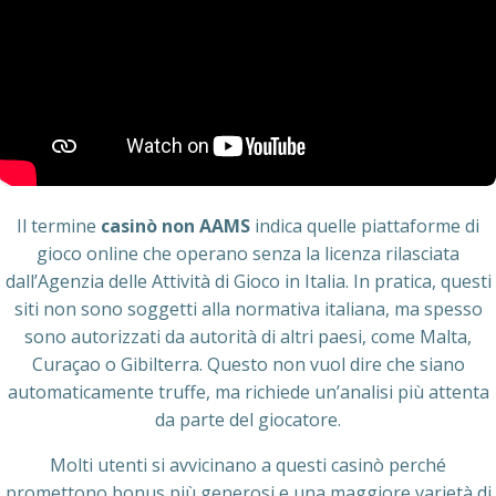
Il termine
casinò non AAMS
indica quelle piattaforme di
gioco online che operano senza la licenza rilasciata
dall’Agenzia delle Attività di Gioco in Italia. In pratica, questi
siti non sono soggetti alla normativa italiana, ma spesso
sono autorizzati da autorità di altri paesi, come Malta,
Curaçao o Gibilterra. Questo non vuol dire che siano
automaticamente truffe, ma richiede un’analisi più attenta
da parte del giocatore.
Molti utenti si avvicinano a questi casinò perché
promettono bonus più generosi e una maggiore varietà di