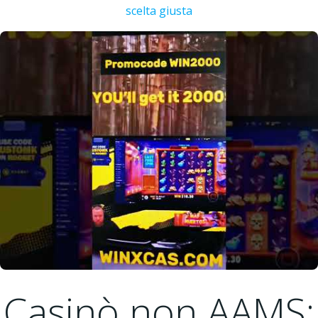
scelta giusta
Casinò non AAMS: