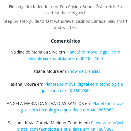
Einsteigerleitfaden für den Top Casino Bonus Österreich: So
startest du erfolgreich
Step-by-step guide to fast withdrawal casinos Canada: play smart
and win fast
Comentários
Valdineide Maria da Silva
em
Planetário móvel digital com
tecnologia e qualidade em 4K 180°/360
Tatiana Moura
em
Show de Ciências
Tatiana Moura
em
Planetário móvel digital com tecnologia e
qualidade em 4K 180°/360
ANGELA MARIA DA SILVA DIAS SANTOS
em
Planetário móvel
digital com tecnologia e qualidade em 4K 180°/360
Salvione Klivia Correia Marinho Tenório
em
Planetário móvel
digital com tecnologia e qualidade em 4K 180°/360