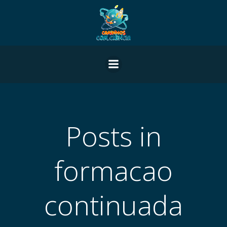
Pular
para
o
conteúdo
Posts in
formacao
continuada