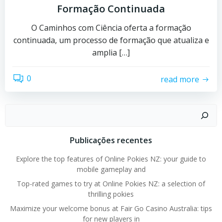
Formação Continuada
O Caminhos com Ciência oferta a formação
continuada, um processo de formação que atualiza e
amplia […]
0
read more
Pesquisar
Publicações recentes
Explore the top features of Online Pokies NZ: your guide to
mobile gameplay and
Top-rated games to try at Online Pokies NZ: a selection of
thrilling pokies
Maximize your welcome bonus at Fair Go Casino Australia: tips
for new players in