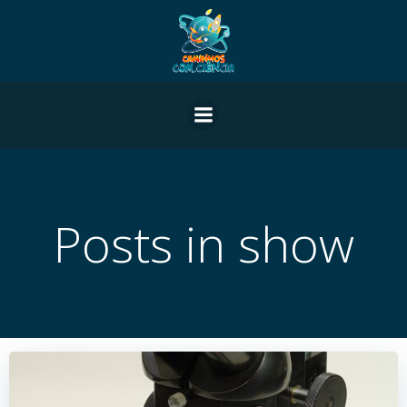
Pular
para
o
conteúdo
Posts in show